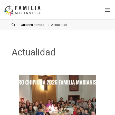
Saltar
al
contenido
Página
Quiénes somos
Actualidad
de
Inicio
Actualidad