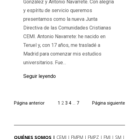
González y Antonio Navarrete. Con alegría
y espíritu de servicio queremos
presentarnos como la nueva Junta
Directiva de las Comunidades Cristianas
CEMI. Antonio Navarrete: he nacido en
Teruel y, con 17 años, me trasladé a
Madrid para comenzar mis estudios
universitarios. Fue…
Seguir leyendo
Página anterior
1
2
3
4
…
7
Página siguiente
QUIÉNES SOMOS
CEMI
FMPM
FMPZ
FMI
SM