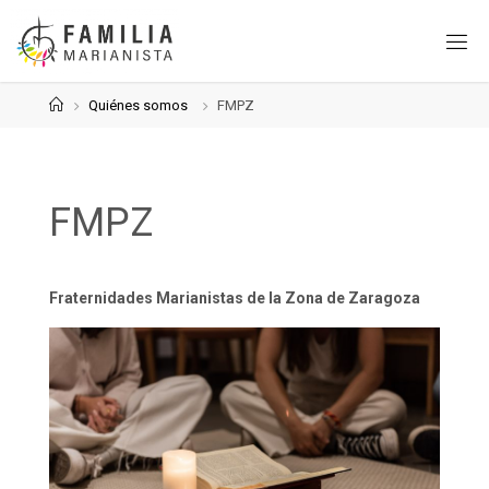
Saltar
al
contenido
Página
Quiénes somos
FMPZ
de
Inicio
FMPZ
Fraternidades Marianistas de la Zona de Zaragoza