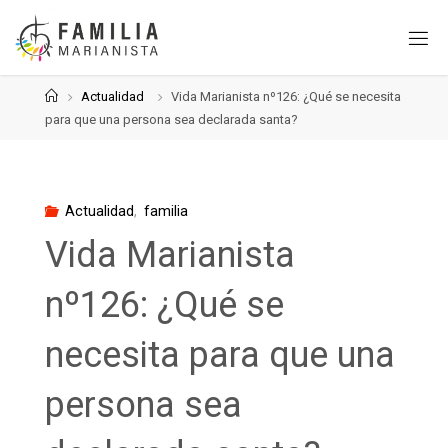
Saltar
al
contenido
Página
Actualidad
Vida Marianista nº126: ¿Qué se necesita
de
para que una persona sea declarada santa?
Inicio
Actualidad
,
familia
Vida Marianista
nº126: ¿Qué se
necesita para que una
persona sea