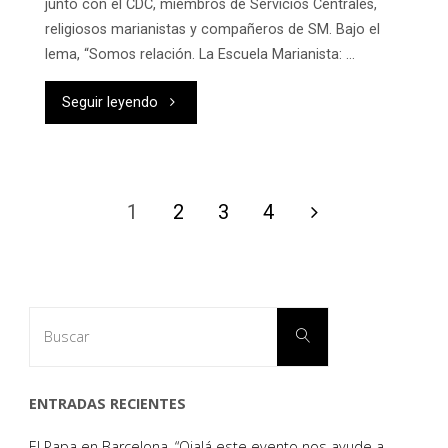
junto con el CDC, miembros de Servicios Centrales,
religiosos marianistas y compañeros de SM. Bajo el
lema, “Somos relación. La Escuela Marianista: …
"REDENCUENTRO
Seguir leyendo
2026:
SOMOS
1
2
3
4
RELACIÓN"
Paginación
de
Buscar:
Buscar
entradas
ENTRADAS RECIENTES
El Papa en Barcelona. “Ojalá este evento nos ayude a