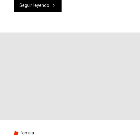
"Retiros
Seguir leyendo
en
Familia
Marianista:
Retiro
Chipiona
(6-
8
marzo)"
familia