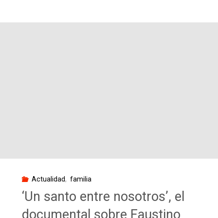
Marianista
nº126:
¿Qué
se
necesita
para
que
una
persona
Actualidad
,
familia
sea
‘Un santo entre nosotros’, el
declarada
documental sobre Faustino