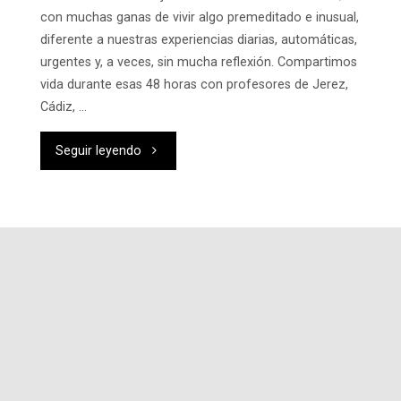
con muchas ganas de vivir algo premeditado e inusual,
diferente a nuestras experiencias diarias, automáticas,
urgentes y, a veces, sin mucha reflexión. Compartimos
vida durante esas 48 horas con profesores de Jerez,
Cádiz, …
"Retiros
Seguir leyendo
en
familia
marianista:
Retiro
en
el