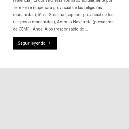
(Valencia). El Consejo está formado actualmente por
Dios
Tere Ferre (superiora provincial de las religiosas
marianistas), Iñaki Sarasua (superior provincial de los
y
religiosos marianistas), Antonio Navarrete (presidente
de CEMI), Ángel Alos (responsable de …
a
"Encuentro
Seguir leyendo
los
del
demás”
Consejo
(Elena
de
Rivas,
Familia"
maestra
del
colegio