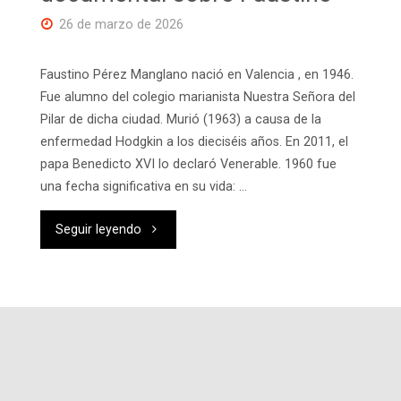
santa?"
26 de marzo de 2026
Faustino Pérez Manglano nació en Valencia , en 1946.
Fue alumno del colegio marianista Nuestra Señora del
Pilar de dicha ciudad. Murió (1963) a causa de la
enfermedad Hodgkin a los dieciséis años. En 2011, el
papa Benedicto XVI lo declaró Venerable. 1960 fue
una fecha significativa en su vida: …
"‘Un
Seguir leyendo
santo
entre
nosotros’,
el