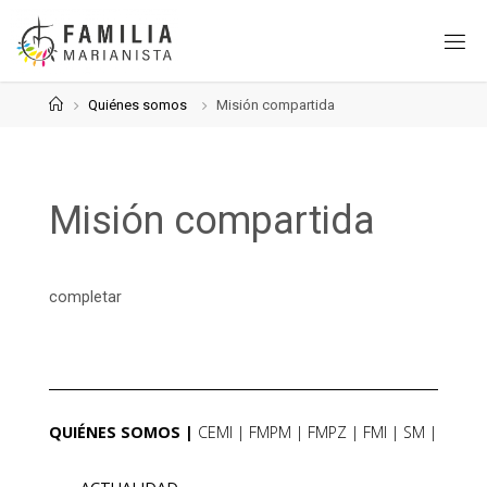
Saltar
al
contenido
Página
Quiénes somos
Misión compartida
de
Inicio
Misión compartida
completar
QUIÉNES SOMOS
CEMI
FMPM
FMPZ
FMI
SM