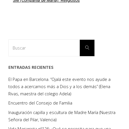
SM
(Compañía de María).
Religiosos
Buscar:
Buscar
ENTRADAS RECIENTES
El Papa en Barcelona. “Ojalá este evento nos ayude a
todos a acercarnos más a Dios y a los demás” (Elena
Rivas, maestra del colegio Adela)
Encuentro del Consejo de Familia
Inauguración capilla y escultura de Madre María (Nuestra
Señora del Pilar, Valencia)
Vida Marianista nº126: ¿Qué se necesita para que una