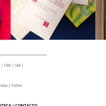
Z
FMI
SM
nista
Fortes
IOTECA
CONTACTO