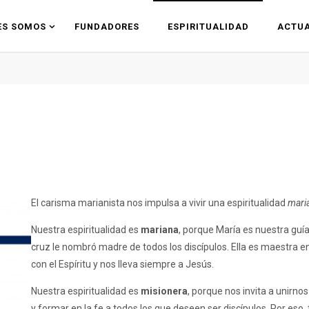
ES SOMOS
FUNDADORES
ESPIRITUALIDAD
ACTUA
El carisma marianista nos impulsa a vivir una espiritualidad
maria
Nuestra espiritualidad es
mariana
, porque María es nuestra guía
cruz le nombró madre de todos los discípulos. Ella es maestra en
con el Espíritu y nos lleva siempre a Jesús.
Nuestra espiritualidad es
misionera
, porque nos invita a unirno
y formar en la fe a todos los que deseen ser discípulos. Por eso