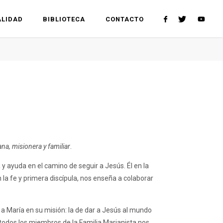
LIDAD
BIBLIOTECA
CONTACTO
na, misionera y familiar
.
 y ayuda en el camino de seguir a Jesús. Él en la
 la fe y primera discípula, nos enseña a colaborar
s a María en su misión: la de dar a Jesús al mundo
, todos los miembros de la Familia Marianista nos