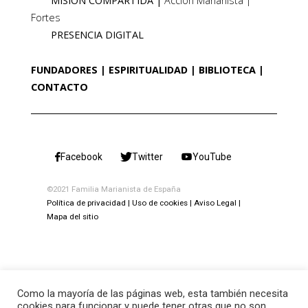
MISIÓN COMPARTIDA
Acción Marianista
Fortes
PRESENCIA DIGITAL
FUNDADORES
ESPIRITUALIDAD
BIBLIOTECA
CONTACTO
Facebook
Twitter
YouTube
©2021 Familia Marianista de España
Política de privacidad
Uso de cookies
Aviso Legal
Mapa del sitio
Como la mayoría de las páginas web, esta también necesita
cookies para funcionar y puede tener otras que no son