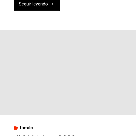
"Celebrar
Seguir leyendo
la
vida
de
Diego
Tolsada,
sm."
familia