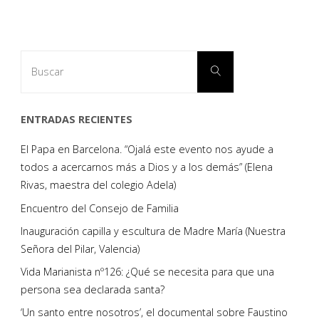
Paginación
Familia
de
en
Buscar:
Buscar
Valencia"
entradas
ENTRADAS RECIENTES
El Papa en Barcelona. “Ojalá este evento nos ayude a
todos a acercarnos más a Dios y a los demás” (Elena
Rivas, maestra del colegio Adela)
Encuentro del Consejo de Familia
Inauguración capilla y escultura de Madre María (Nuestra
Señora del Pilar, Valencia)
Vida Marianista nº126: ¿Qué se necesita para que una
persona sea declarada santa?
‘Un santo entre nosotros’, el documental sobre Faustino