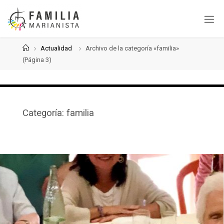
Saltar
al
contenido
Página
Actualidad
Archivo de la categoría «familia»
de
(Página 3)
Inicio
Categoría:
familia