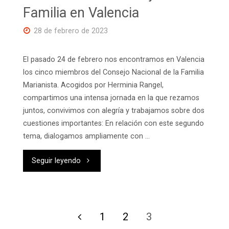
vida
Familia en Valencia
de
28 de febrero de 2023
fe"
El pasado 24 de febrero nos encontramos en Valencia
los cinco miembros del Consejo Nacional de la Familia
Marianista. Acogidos por Herminia Rangel,
compartimos una intensa jornada en la que rezamos
juntos, convivimos con alegría y trabajamos sobre dos
cuestiones importantes: En relación con este segundo
tema, dialogamos ampliamente con …
"Encuentro
Seguir leyendo
del
Consejo
1
2
3
de