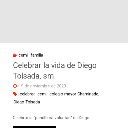
Directivos
de
la
red
cemi
,
familia
de
Celebrar la vida de Diego
colegios"
Tolsada, sm.
19 de noviembre de 2023
celebrar
,
cemi
,
colegio mayor Chaminade
,
Diego Tolsada
Celebrar la “penúltima voluntad” de Diego