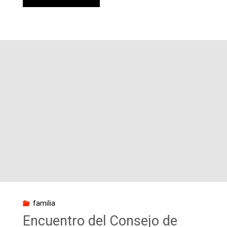
Lisboa
2023:
una
experiencia
de
Familia
Marianista
que
marcará
familia
nuestra
Encuentro del Consejo de