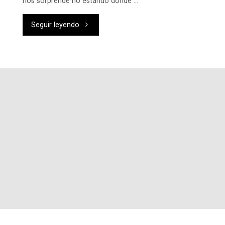
nos sorprende no estando donde …
"Celebramos
Seguir leyendo
la
Pascua
con
los
Jóvenes
de
Guinomai"