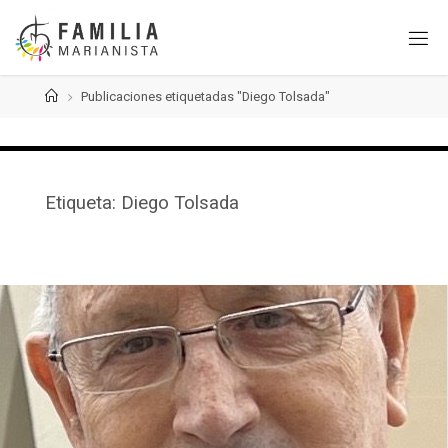
Saltar
al
contenido
Página
Publicaciones etiquetadas "Diego Tolsada"
de
Inicio
Etiqueta:
Diego Tolsada