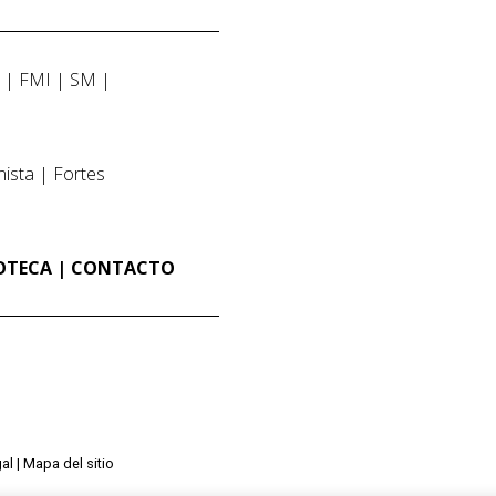
Z
FMI
SM
nista
Fortes
IOTECA
CONTACTO
al
Mapa del sitio