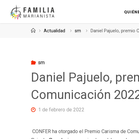
Saltar
al
QUIÉN
contenido
Página
Actualidad
sm
Daniel Pajuelo, premio
de
Inicio
sm
Daniel Pajuelo, pr
Comunicación 202
1 de febrero de 2022
CONFER ha otorgado el Premio Carisma de Comun