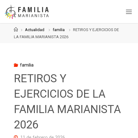
Saltar
al
contenido
Página
Actualidad
familia
RETIROS Y EJERCICIOS DE
de
LA FAMILIA MARIANISTA 2026
Inicio
familia
RETIROS Y
EJERCICIOS DE LA
FAMILIA MARIANISTA
2026
11 de febrero de 2026