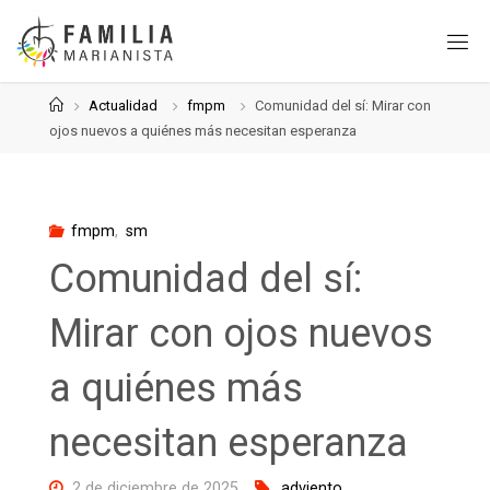
Saltar
al
contenido
Página
Actualidad
fmpm
Comunidad del sí: Mirar con
de
ojos nuevos a quiénes más necesitan esperanza
Inicio
fmpm
,
sm
Comunidad del sí:
Mirar con ojos nuevos
a quiénes más
necesitan esperanza
2 de diciembre de 2025
adviento