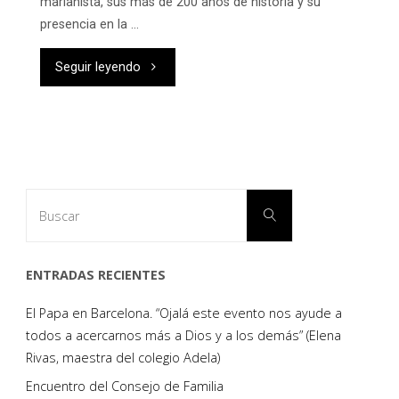
marianista, sus más de 200 años de historia y su
presencia en la …
"Un
Seguir leyendo
Congreso
para
celebrar
Buscar:
Buscar
la
educación
ENTRADAS RECIENTES
marianista"
El Papa en Barcelona. “Ojalá este evento nos ayude a
todos a acercarnos más a Dios y a los demás” (Elena
Rivas, maestra del colegio Adela)
Encuentro del Consejo de Familia