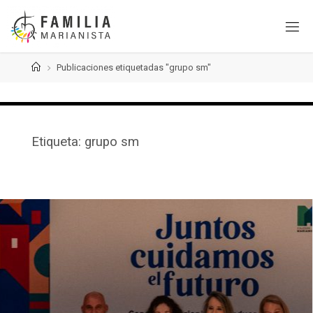
Saltar
al
contenido
Página
Publicaciones etiquetadas "grupo sm"
de
Inicio
Etiqueta:
grupo sm