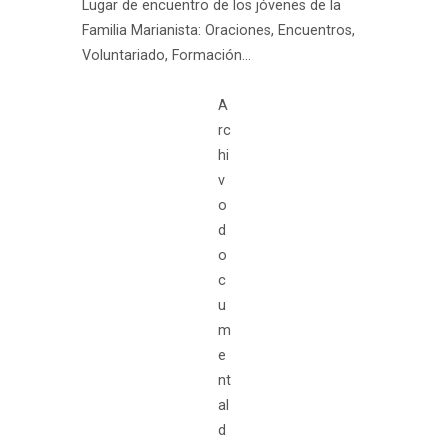
Lugar de encuentro de los jóvenes de la
Familia Marianista: Oraciones, Encuentros,
Voluntariado, Formación…
A
rc
hi
v
o
d
o
c
u
m
e
nt
al
d