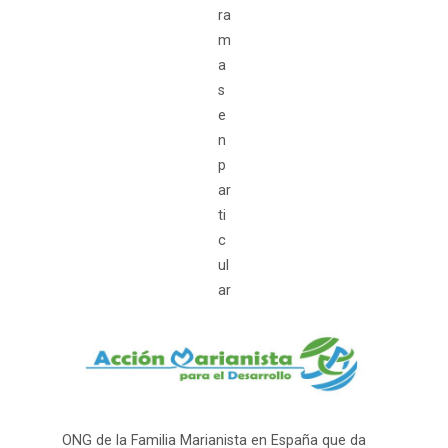
ra
m
a
s
e
n
p
ar
ti
c
ul
ar
ONG de la Familia Marianista en España que da